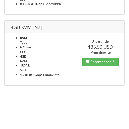
800GB @ 1Gbps
Bandwidth
4GB KVM [NZ]
KVM
A partir de
Type
$35.50 USD
6 Cores
CPU
Mensalmente
4GB
RAM
Encomendar já!
150GB
SSD
1.2TB @ 1Gbps
Bandwidth