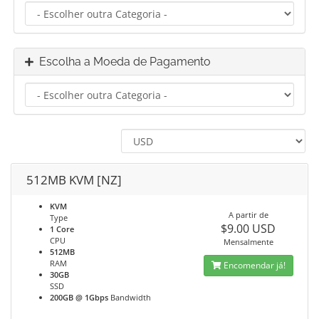
Escolha a Moeda de Pagamento
512MB KVM [NZ]
KVM
A partir de
Type
$9.00 USD
1 Core
CPU
Mensalmente
512MB
RAM
Encomendar já!
30GB
SSD
200GB @ 1Gbps
Bandwidth