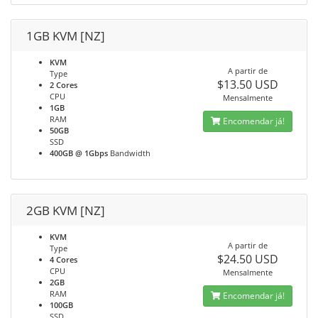
1GB KVM [NZ]
KVM
A partir de
Type
$13.50 USD
2 Cores
CPU
Mensalmente
1GB
RAM
Encomendar já!
50GB
SSD
400GB @ 1Gbps
Bandwidth
2GB KVM [NZ]
KVM
A partir de
Type
$24.50 USD
4 Cores
CPU
Mensalmente
2GB
RAM
Encomendar já!
100GB
SSD