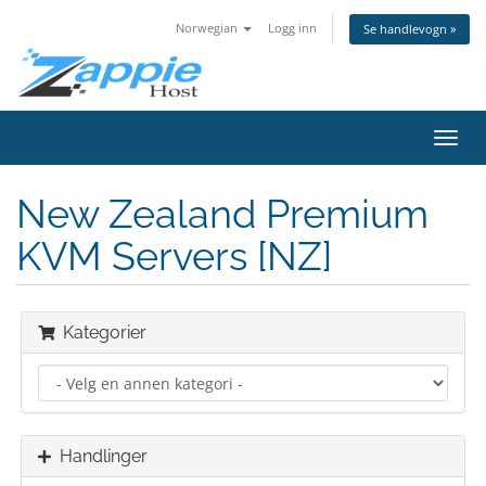
Norwegian
Logg inn
Se handlevogn »
Bytt
navig
New Zealand Premium
KVM Servers [NZ]
Kategorier
Handlinger