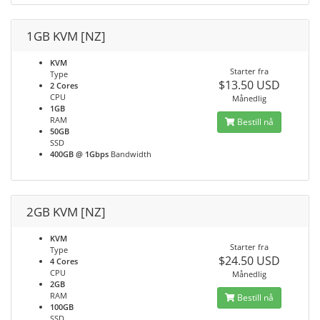
1GB KVM [NZ]
KVM
Starter fra
Type
$13.50 USD
2 Cores
CPU
Månedlig
1GB
RAM
Bestill nå
50GB
SSD
400GB @ 1Gbps
Bandwidth
2GB KVM [NZ]
KVM
Starter fra
Type
$24.50 USD
4 Cores
CPU
Månedlig
2GB
RAM
Bestill nå
100GB
SSD