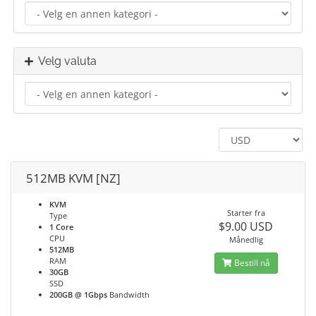
Velg valuta
512MB KVM [NZ]
KVM
Starter fra
Type
$9.00 USD
1 Core
CPU
Månedlig
512MB
RAM
Bestill nå
30GB
SSD
200GB @ 1Gbps
Bandwidth