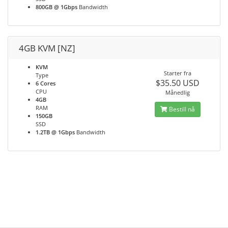
800GB @ 1Gbps
Bandwidth
4GB KVM [NZ]
KVM
Starter fra
Type
$35.50 USD
6 Cores
CPU
Månedlig
4GB
RAM
Bestill nå
150GB
SSD
1.2TB @ 1Gbps
Bandwidth