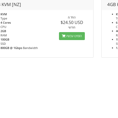
 KVM [NZ]
4GB 
KVM
החל מ
Type
T
$24.50 USD
4 Cores
6
CPU
C
חודשי
2GB
4
RAM
הזמינו עכשיו
100GB
1
SSD
S
800GB @ 1Gbps
Bandwidth
1