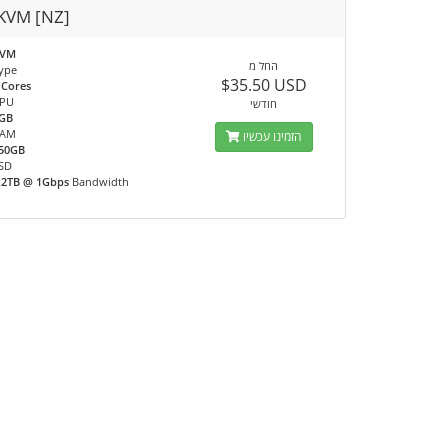
KVM [NZ]
KVM
החל מ
ype
$35.50 USD
 Cores
PU
חודשי
GB
RAM
הזמינו עכשיו
50GB
SD
.2TB @ 1Gbps
Bandwidth