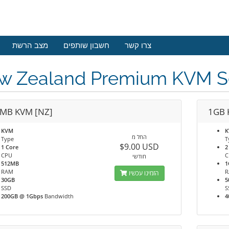
צרו קשר
חשבון שותפים
מצב הרשת
w Zealand Premium KVM Se
MB KVM [NZ]
1GB 
KVM
החל מ
Type
T
$9.00 USD
1 Core
2
CPU
C
חודשי
512MB
1
RAM
הזמינו עכשיו
30GB
5
SSD
S
200GB @ 1Gbps
Bandwidth
4