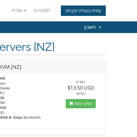
התחברות
עברית
צפייה בעגלת הקניות
חשבון
rvers [NZ]
KVM [NZ]
KVM
החל מ
ype
$13.50 USD
 Cores
PU
חודשי
GB
RAM
הזמינו עכשיו
0GB
SD
00GB @ 1Gbps
Bandwidth