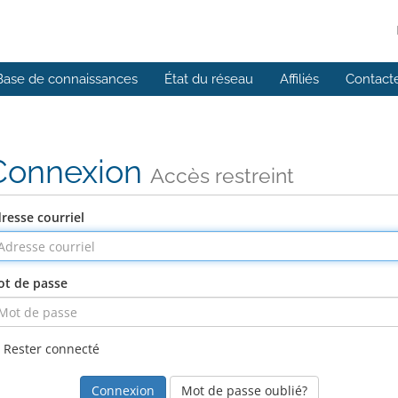
Base de connaissances
État du réseau
Affiliés
Contact
Connexion
Accès restreint
resse courriel
t de passe
Rester connecté
Mot de passe oublié?