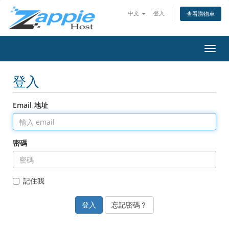
中文
登入
查看購物車
切
換
導
登入
覽
Email 地址
密碼
記住我
忘記密碼？