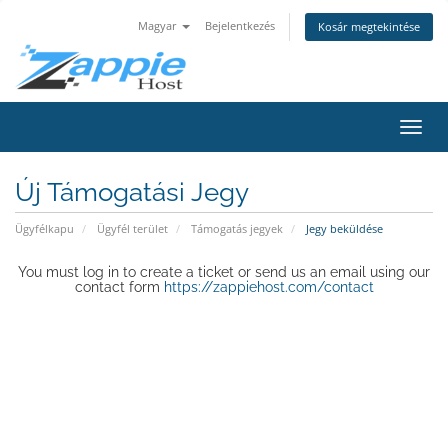
Magyar
Bejelentkezés
Kosár megtekintése
Váltá
a
navig
Új Támogatási Jegy
Ügyfélkapu
Ügyfél terület
Támogatás jegyek
Jegy beküldése
You must log in to create a ticket or send us an email using our
contact form
https://zappiehost.com/contact