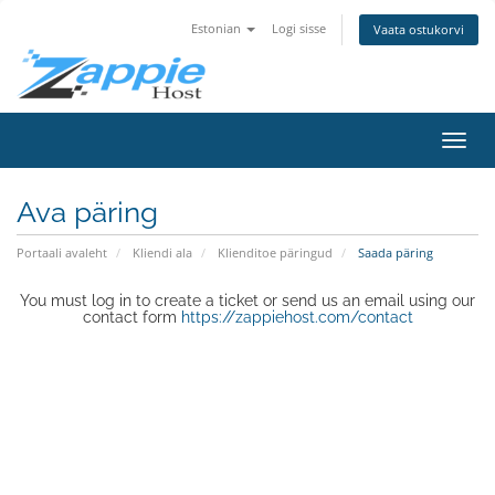
Estonian
Logi sisse
Vaata ostukorvi
Lülit
navig
Ava päring
Portaali avaleht
Kliendi ala
Klienditoe päringud
Saada päring
You must log in to create a ticket or send us an email using our
contact form
https://zappiehost.com/contact