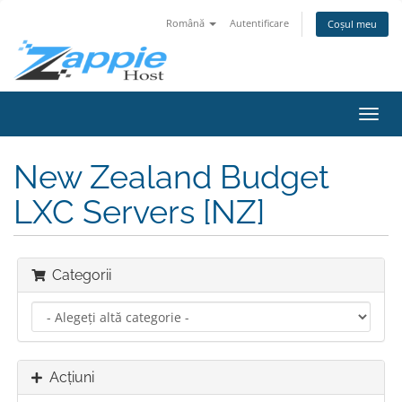
Română
Autentificare
Coșul meu
Navi
Toggl
New Zealand Budget
LXC Servers [NZ]
Categorii
Acțiuni