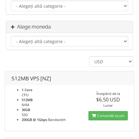
Alege moneda
512MB VPS [NZ]
1 Core
Începănd de la
CPU
$6.50 USD
512MB
RAM
Lunar
30GB
SSD
Comandă acum
200GB @ 1Gbps
Bandwidth