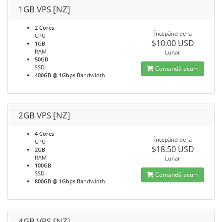
1GB VPS [NZ]
2 Cores
Începănd de la
CPU
$10.00 USD
1GB
RAM
Lunar
50GB
SSD
Comandă acum
400GB @ 1Gbps
Bandwidth
2GB VPS [NZ]
4 Cores
Începănd de la
CPU
$18.50 USD
2GB
RAM
Lunar
100GB
SSD
Comandă acum
800GB @ 1Gbps
Bandwidth
4GB VPS [NZ]