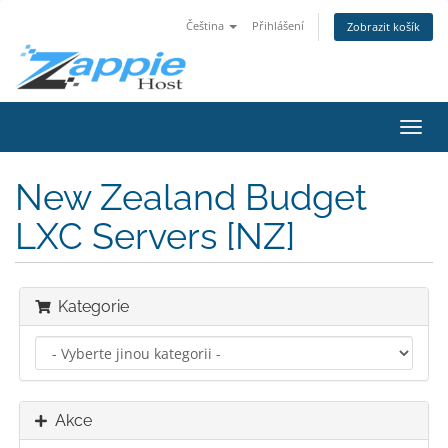
Čeština
Přihlášení
Zobrazit košík
Přep
navig
New Zealand Budget
LXC Servers [NZ]
Kategorie
Akce