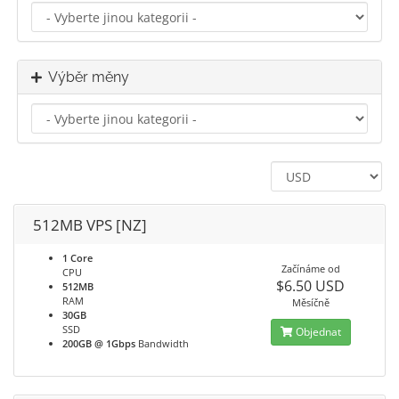
Výběr měny
512MB VPS [NZ]
1 Core
Začínáme od
CPU
$6.50 USD
512MB
RAM
Měsíčně
30GB
SSD
Objednat
200GB @ 1Gbps
Bandwidth