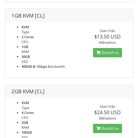
1GB KVM [CL]
KVM
Start från
Type
$13.50 USD
2 Cores
CPU
Månadsvis
1GB
RAM
Beställ nu
50GB
SSD
400GB @ 1Gbps
Bandwidth
2GB KVM [CL]
KVM
Start från
Type
$24.50 USD
4 Cores
CPU
Månadsvis
2GB
RAM
Beställ nu
100GB
SSD