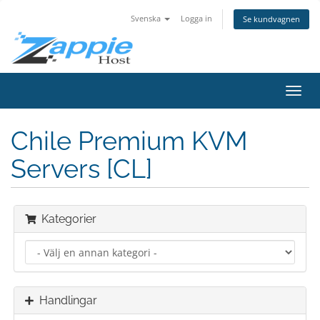
Svenska
Logga in
Se kundvagnen
Växla
navig
Chile Premium KVM
Servers [CL]
Kategorier
Handlingar