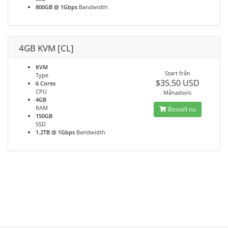
800GB @ 1Gbps
Bandwidth
4GB KVM [CL]
KVM
Start från
Type
$35.50 USD
6 Cores
CPU
Månadsvis
4GB
RAM
Beställ nu
150GB
SSD
1.2TB @ 1Gbps
Bandwidth