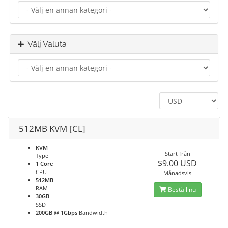
Välj Valuta
512MB KVM [CL]
KVM
Start från
Type
$9.00 USD
1 Core
CPU
Månadsvis
512MB
RAM
Beställ nu
30GB
SSD
200GB @ 1Gbps
Bandwidth