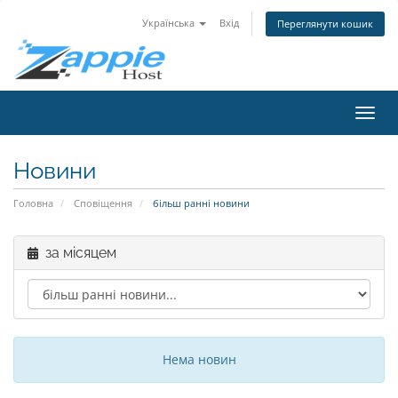
Українська
Вхід
Переглянути кошик
Пере
наві
Новини
Головна
Сповіщення
більш ранні новини
за місяцем
Нема новин